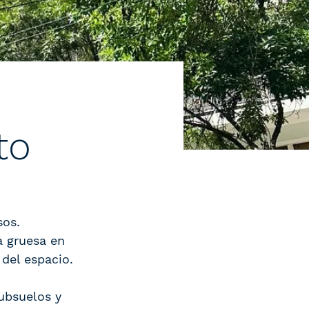
to
sos.
a gruesa en
del espacio.
ubsuelos y